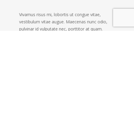
Vivamus risus mi, lobortis ut congue vitae,
vestibulum vitae augue. Maecenas nunc odio,
pulvinar id vulputate nec, porttitor at quam.
Suspendisse vulputate diam eu leo bibendum
feugiat. Lorem ipsum dolor sit amet, consectetur
adipiscing elit. Sed non ligula augue. Praesent
imperdiet magna at risus lobortis ac accumsan
lorem ornare Cras sed lobortis libero.
Pellentesque arcu lacus, dignissim ut porta in,
interdum vel risus. Curabitur non est purus. Ut
adipiscing purus augue, quis elementum dolor
convallis id.
Clutch
No Comments