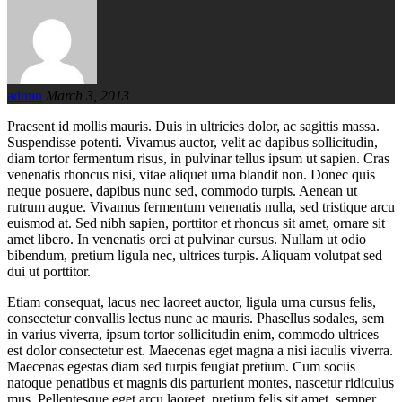
admin
March 3, 2013
Praesent id mollis mauris. Duis in ultricies dolor, ac sagittis massa.
Suspendisse potenti. Vivamus auctor, velit ac dapibus sollicitudin,
diam tortor fermentum risus, in pulvinar tellus ipsum ut sapien. Cras
venenatis rhoncus nisi, vitae aliquet urna blandit non. Donec quis
neque posuere, dapibus nunc sed, commodo turpis. Aenean ut
rutrum augue. Vivamus fermentum venenatis nulla, sed tristique arcu
euismod at. Sed nibh sapien, porttitor et rhoncus sit amet, ornare sit
amet libero. In venenatis orci at pulvinar cursus. Nullam ut odio
bibendum, pretium ligula nec, ultrices turpis. Aliquam volutpat sed
dui ut porttitor.
Etiam consequat, lacus nec laoreet auctor, ligula urna cursus felis,
consectetur convallis lectus nunc ac mauris. Phasellus sodales, sem
in varius viverra, ipsum tortor sollicitudin enim, commodo ultrices
est dolor consectetur est. Maecenas eget magna a nisi iaculis viverra.
Maecenas egestas diam sed turpis feugiat pretium. Cum sociis
natoque penatibus et magnis dis parturient montes, nascetur ridiculus
mus. Pellentesque eget arcu laoreet, pretium felis sit amet, semper